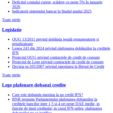
Deficitul contului curent, scădere cu peste 5% în ianuarie
2026
Indicatorii sistemului bancar la finalul anului 2025
Toate stirile
Legislatie
OUG 13/2011 privind dobânda legală remuneratorie și
penalizatoare
Legea 243 din 2024 privind plafonarea dobânzilor la creditele
IFN
Proiectul OUG privind contractele de credit de consum
Proiectul de Lege privind contractele de credit de consum
Decizia nr.105/2007 privind raportarea la Biroul de Credit
Toate stirile
Lege plafonare dobanzi credite
Care este dobanda maxima la un credit IFN?
BNR propune Parlamentului plafonarea dobanzilor la
creditele bancilor intre 1,5 si 4 ori peste DAE medie, in
functie de tipul creditului; in cazul IFN-urilor, plafonarea
dobanzilor nu se justifica