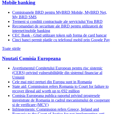
Mobile banking
Comisioanele BRD pentru MyBRD Mobile, MyBRD Net,
My BRD SMS
Termeni si conditii contractuale ale serviciului You BRD
Recomandari de securitate ale BRD pentru utilizatorii de
internet/mobile banking
CEC Bank - Ghid utilizare token sub forma de card bancar
Cinci banci permit platile cu telefonul mobil prin Google Pay
Toate stirile
Noutati Comisia Europeana
Avertismentul Comitetului European pentru risc sistemic
(CERS) privind vulnerabilitățile din sistemul financiar al
Uniunii
Cele mai mici preturi din Europa sunt in Romania
State aid: Commission refers Romania to Court for failure to
recover illegal aid worth up to €92 million
Comisia Europeana publica raportul privind progresele
inregistrate de Romania in cadrul mecanismului de cooperare
si de verificare (MCV)
Infringements: Commission refers Greece, Ireland and
Romania to the Court of Justice for not implementing anti-