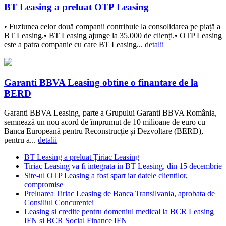
BT Leasing a preluat OTP Leasing
• Fuziunea celor două companii contribuie la consolidarea pe piață a
BT Leasing.• BT Leasing ajunge la 35.000 de clienți.• OTP Leasing
este a patra companie cu care BT Leasing...
detalii
Garanti BBVA Leasing obtine o finantare de la
BERD
Garanti BBVA Leasing, parte a Grupului Garanti BBVA România,
semnează un nou acord de împrumut de 10 milioane de euro cu
Banca Europeană pentru Reconstrucție și Dezvoltare (BERD),
pentru a...
detalii
BT Leasing a preluat Țiriac Leasing
Tiriac Leasing va fi integrata in BT Leasing, din 15 decembrie
Site-ul OTP Leasing a fost spart iar datele clientilor,
compromise
Preluarea Tiriac Leasing de Banca Transilvania, aprobata de
Consiliul Concurentei
Leasing si credite pentru domeniul medical la BCR Leasing
IFN si BCR Social Finance IFN