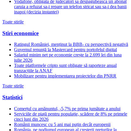
Vodafone, obligata de judecatori sa despagubeasca un abonat
caruia a refuzat sa-i repare un telefon stricat sau sa-i dea banii
inapoi (decizia instantei)
Toate stirile
Stiri economice
Ratingul României, menținut la BBB- cu perspectivă negativă
Guvernul renunță la Mastercard pentru portofelul digital
Salariul minim net pe economie crește la 2.699 lei din luna
iulie 2026
Toate platformele cripto sunt obligate să raporteze anual
tranzacțiile la ANAF
Mobilizare pentru implementarea proiectelor din PNRR
Toate stirile
Statistici
Comerțul cu amănuntul, -5,7% pe prima jumătate a anului
Serviciile de piață pentru populație, scădere de 8% pe primele
cinci luni din 2026
Românii muncesc cu 5 ani mai puțin decât europenii
România, pe podiumul european al creșterii prețurilor la