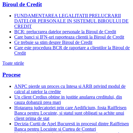
Biroul de Credit
FUNDAMENTAREA LEGALITATII PRELUCRARII
DATELOR PERSONALE IN SISTEMUL BIROULUI DE
CREDIT
BCR: prelucrarea datelor personale la Biroul de Credit
Care banci si IFN-uri raporteaza clientii la Biroul de Credit
Ce trebuie sa stim despre Biroul de Credit
Care este procedura BCR de raportare a clientilor la Biroul de
Credit
Toate stirile
Procese
ANPC pierde un proces cu Intesa si ARB privind modul de
calcul al ratelor la credite
Un client Credius obtine in justitie anularea creditului, din
cauza dobanzii prea mari
Hotararea judecatoriei prin care Aedificium, fosta Raiffeisen
Banca pentru Locuinte, si statul sunt obligati sa achite unui
client prima de stat
Decizia Curtii de Apel Bucuresti in procesul dintre Raiffeisen
Banca pentru Locuinte si Curtea de Conturi