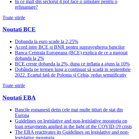
In ce mall din sectorul 4 pot face o simulare pentru o
refinantare?
Toate stirile
Noutati BCE
Dobanda la euro scade la 2,25%
Acord intre BCE si BNR pentru supravegherea bancilor
Banca Centrala Europeana (BCE) explica de ce a majorat
dobanda la 2%
BCE creste dobanda la 2%, dupa ce inflatia a ajuns la 10%
Dobânda pe termen lung a continuat să scadă in septembrie
2022. Ecartul față de Polonia și Cehia, redus semnificativ
Toate stirile
Noutati EBA
Bancile romanesti detin cele mai multe titluri de stat din
Europa
Guidelines on legislative and non-legislative moratoria on
loan repayments applied in the light of the COVID-19 crisis
The EBA reactivates its Guidelines on legislative and non-
legislative moratoria