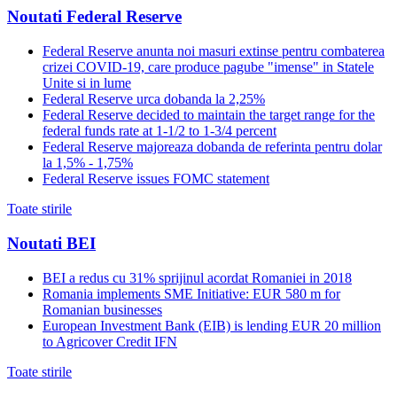
Noutati Federal Reserve
Federal Reserve anunta noi masuri extinse pentru combaterea
crizei COVID-19, care produce pagube "imense" in Statele
Unite si in lume
Federal Reserve urca dobanda la 2,25%
Federal Reserve decided to maintain the target range for the
federal funds rate at 1-1/2 to 1-3/4 percent
Federal Reserve majoreaza dobanda de referinta pentru dolar
la 1,5% - 1,75%
Federal Reserve issues FOMC statement
Toate stirile
Noutati BEI
BEI a redus cu 31% sprijinul acordat Romaniei in 2018
Romania implements SME Initiative: EUR 580 m for
Romanian businesses
European Investment Bank (EIB) is lending EUR 20 million
to Agricover Credit IFN
Toate stirile