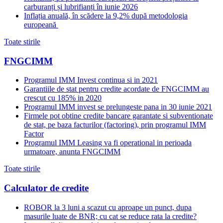
carburanți și lubrifianți în iunie 2026
Inflația anuală, în scădere la 9,2% după metodologia
europeană
Toate stirile
FNGCIMM
Programul IMM Invest continua si in 2021
Garantiile de stat pentru credite acordate de FNGCIMM au
crescut cu 185% in 2020
Programul IMM invest se prelungeste pana in 30 iunie 2021
Firmele pot obtine credite bancare garantate si subventionate
de stat, pe baza facturilor (factoring), prin programul IMM
Factor
Programul IMM Leasing va fi operational in perioada
urmatoare, anunta FNGCIMM
Toate stirile
Calculator de credite
ROBOR la 3 luni a scazut cu aproape un punct, dupa
masurile luate de BNR; cu cat se reduce rata la credite?