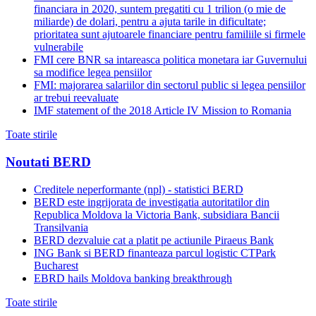
financiara in 2020, suntem pregatiti cu 1 trilion (o mie de
miliarde) de dolari, pentru a ajuta tarile in dificultate;
prioritatea sunt ajutoarele financiare pentru familiile si firmele
vulnerabile
FMI cere BNR sa intareasca politica monetara iar Guvernului
sa modifice legea pensiilor
FMI: majorarea salariilor din sectorul public si legea pensiilor
ar trebui reevaluate
IMF statement of the 2018 Article IV Mission to Romania
Toate stirile
Noutati BERD
Creditele neperformante (npl) - statistici BERD
BERD este ingrijorata de investigatia autoritatilor din
Republica Moldova la Victoria Bank, subsidiara Bancii
Transilvania
BERD dezvaluie cat a platit pe actiunile Piraeus Bank
ING Bank si BERD finanteaza parcul logistic CTPark
Bucharest
EBRD hails Moldova banking breakthrough
Toate stirile