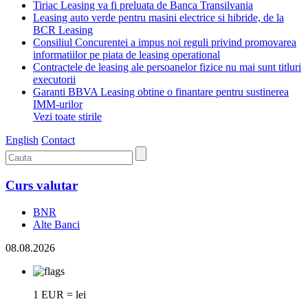
Tiriac Leasing va fi preluata de Banca Transilvania
Leasing auto verde pentru masini electrice si hibride, de la
BCR Leasing
Consiliul Concurentei a impus noi reguli privind promovarea
informatiilor pe piata de leasing operational
Contractele de leasing ale persoanelor fizice nu mai sunt titluri
executorii
Garanti BBVA Leasing obtine o finantare pentru sustinerea
IMM-urilor
Vezi toate stirile
English
Contact
Curs valutar
BNR
Alte Banci
08.08.2026
1 EUR = lei