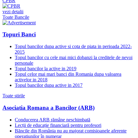
CPBR
vezi detalii
Toate Bancile
Topuri Banci
Topul bancilor dupa active si cota de piata in perioada 2022-
2015
Topul bancilor cu cele mai mici dobanzi la creditele de nevoi
personale
Topul bancilor la active in 2019
Topul celor mai mari banci din Romania dupa valoarea
activelor in 2018
Topul bancilor dupa active in 2017
Toate stirile
Asociatia Romana a Bancilor (ARB)
Conducerea ARB rămâne neschimbată
Lecții de educație financiară pentru profesori
Băncile din România nu au majorat comisioanele aferente
operațiunilor în numerar