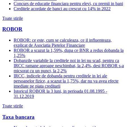
Concurs de educatie financiara pentru elevi, cu premii in bani
Creditele acordate de banci au crescut cu 14% in 2022
Toate stirile
ROBOR
ROBOR: ce este, cum se calculeaza, ce il influenteaza,
explicat de Asociatia Pietelor Financiare
ROBOR a scazut la 1,59%, dupa ce BNR a redus dobanda la
1,25%
Dobanzile variabile la creditele noi in lei nu scad, pentru ca
IRCC ramane aproape neschimbat, la 2,4%, desi ROBOR s-a
micsorat cu un punct, la 2,2%
IRCC, indicele de dobanda pentru creditele in lei ale
persoanelor fizice, a scazut la 1,75%, dar nu va avea efecte
imediate pe piata creditarii
Istoricul ROBOR la 3 luni, in perioada 01.08.1995 -
31.12.2019
Toate stirile
Taxa bancara