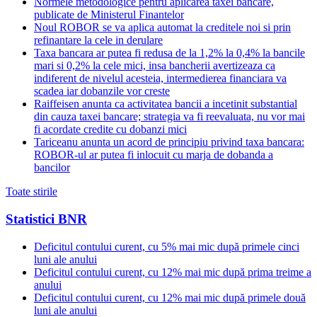
Normele metodologice pentru aplicarea taxei bancare,
publicate de Ministerul Finantelor
Noul ROBOR se va aplica automat la creditele noi si prin
refinantare la cele in derulare
Taxa bancara ar putea fi redusa de la 1,2% la 0,4% la bancile
mari si 0,2% la cele mici, insa bancherii avertizeaza ca
indiferent de nivelul acesteia, intermedierea financiara va
scadea iar dobanzile vor creste
Raiffeisen anunta ca activitatea bancii a incetinit substantial
din cauza taxei bancare; strategia va fi reevaluata, nu vor mai
fi acordate credite cu dobanzi mici
Tariceanu anunta un acord de principiu privind taxa bancara:
ROBOR-ul ar putea fi inlocuit cu marja de dobanda a
bancilor
Toate stirile
Statistici BNR
Deficitul contului curent, cu 5% mai mic după primele cinci
luni ale anului
Deficitul contului curent, cu 12% mai mic după prima treime a
anului
Deficitul contului curent, cu 12% mai mic după primele două
luni ale anului