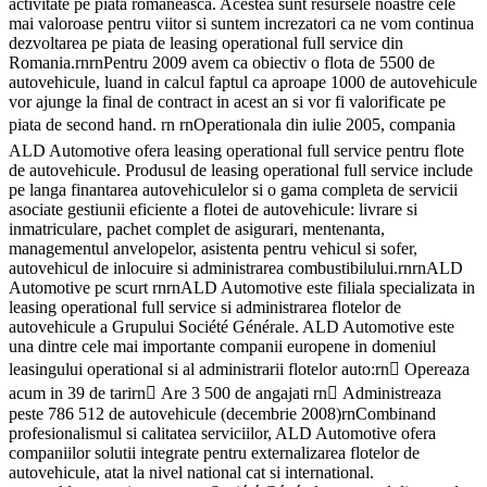
activitate pe piata romaneasca. Acestea sunt resursele noastre cele
mai valoroase pentru viitor si suntem increzatori ca ne vom continua
dezvoltarea pe piata de leasing operational full service din
Romania.rnrnPentru 2009 avem ca obiectiv o flota de 5500 de
autovehicule, luand in calcul faptul ca aproape 1000 de autovehicule
vor ajunge la final de contract in acest an si vor fi valorificate pe
piata de second hand. rn rnOperationala din iulie 2005, compania
ALD Automotive ofera leasing operational full service pentru flote
de autovehicule. Produsul de leasing operational full service include
pe langa finantarea autovehiculelor si o gama completa de servicii
asociate gestiunii eficiente a flotei de autovehicule: livrare si
inmatriculare, pachet complet de asigurari, mentenanta,
managementul anvelopelor, asistenta pentru vehicul si sofer,
autovehicul de inlocuire si administrarea combustibilului.rnrnALD
Automotive pe scurt rnrnALD Automotive este filiala specializata in
leasing operational full service si administrarea flotelor de
autovehicule a Grupului Société Générale. ALD Automotive este
una dintre cele mai importante companii europene in domeniul
leasingului operational si al administrarii flotelor auto:rn Opereaza
acum in 39 de tarirn Are 3 500 de angajati rn Administreaza
peste 786 512 de autovehicule (decembrie 2008)rnCombinand
profesionalismul si calitatea serviciilor, ALD Automotive ofera
companiilor solutii integrate pentru externalizarea flotelor de
autovehicule, atat la nivel national cat si international.