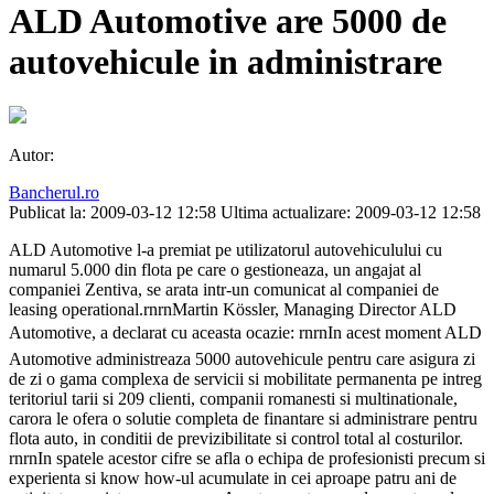
ALD Automotive are 5000 de
autovehicule in administrare
Autor:
Bancherul.ro
Publicat la: 2009-03-12 12:58
Ultima actualizare: 2009-03-12 12:58
ALD Automotive l-a premiat pe utilizatorul autovehiculului cu
numarul 5.000 din flota pe care o gestioneaza, un angajat al
companiei Zentiva, se arata intr-un comunicat al companiei de
leasing operational.rnrnMartin Kössler, Managing Director ALD
Automotive, a declarat cu aceasta ocazie: rnrnIn acest moment ALD
Automotive administreaza 5000 autovehicule pentru care asigura zi
de zi o gama complexa de servicii si mobilitate permanenta pe intreg
teritoriul tarii si 209 clienti, companii romanesti si multinationale,
carora le ofera o solutie completa de finantare si administrare pentru
flota auto, in conditii de previzibilitate si control total al costurilor.
rnrnIn spatele acestor cifre se afla o echipa de profesionisti precum si
experienta si know how-ul acumulate in cei aproape patru ani de