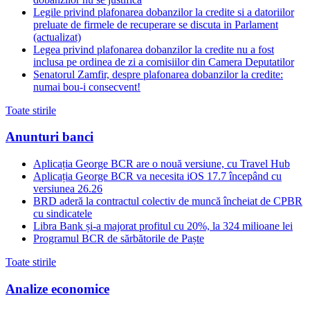
Legile privind plafonarea dobanzilor la credite si a datoriilor
preluate de firmele de recuperare se discuta in Parlament
(actualizat)
Legea privind plafonarea dobanzilor la credite nu a fost
inclusa pe ordinea de zi a comisiilor din Camera Deputatilor
Senatorul Zamfir, despre plafonarea dobanzilor la credite:
numai bou-i consecvent!
Toate stirile
Anunturi banci
Aplicația George BCR are o nouă versiune, cu Travel Hub
Aplicația George BCR va necesita iOS 17.7 începând cu
versiunea 26.26
BRD aderă la contractul colectiv de muncă încheiat de CPBR
cu sindicatele
Libra Bank și-a majorat profitul cu 20%, la 324 milioane lei
Programul BCR de sărbătorile de Paște
Toate stirile
Analize economice