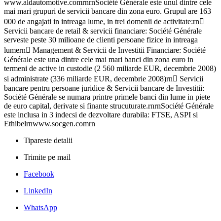
www.aldautomotive.comrnrnSociété Générale este unul dintre cele
mai mari grupuri de servicii bancare din zona euro. Grupul are 163
000 de angajati in intreaga lume, in trei domenii de activitate:rn
Servicii bancare de retail & servicii financiare: Société Générale
serveste peste 30 milioane de clienti persoane fizice in intreaga
lumern Management & Servicii de Investitii Financiare: Société
Générale este una dintre cele mai mari banci din zona euro in
termeni de active in custodie (2 560 miliarde EUR, decembrie 2008)
si administrate (336 miliarde EUR, decembrie 2008)rn Servicii
bancare pentru persoane juridice & Servicii bancare de Investitii:
Société Générale se numara printre primele banci din lume in piete
de euro capital, derivate si finante strucuturate.rnrnSociété Générale
este inclusa in 3 indecsi de dezvoltare durabila: FTSE, ASPI si
Ethibelrnwww.socgen.comrn
Tipareste detalii
Trimite pe mail
Facebook
LinkedIn
WhatsApp