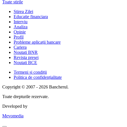
Toate stirile
Stirea Zilei
Educatie financiara
Interviu
Analiza
Opinie
Profil
Probleme aplicații bancare
Cariera
Noutati BNR
Revista presei
Noutati BCE
Termeni și condiții
Politica de confidențialitate
Copyright © 2007 - 2026 Bancherul.
Toate drepturile rezervate.
Developed by
Mevomedia