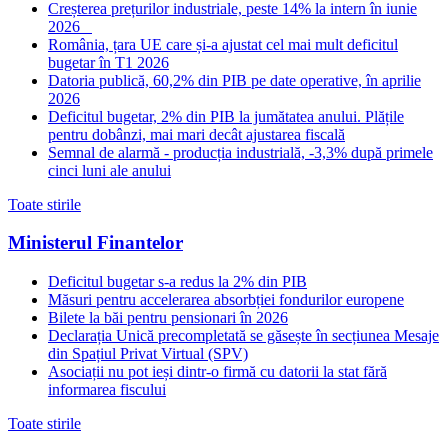
Creșterea prețurilor industriale, peste 14% la intern în iunie
2026
România, țara UE care și-a ajustat cel mai mult deficitul
bugetar în T1 2026
Datoria publică, 60,2% din PIB pe date operative, în aprilie
2026
Deficitul bugetar, 2% din PIB la jumătatea anului. Plățile
pentru dobânzi, mai mari decât ajustarea fiscală
Semnal de alarmă - producția industrială, -3,3% după primele
cinci luni ale anului
Toate stirile
Ministerul Finantelor
Deficitul bugetar s-a redus la 2% din PIB
Măsuri pentru accelerarea absorbției fondurilor europene
Bilete la băi pentru pensionari în 2026
Declarația Unică precompletată se găsește în secțiunea Mesaje
din Spațiul Privat Virtual (SPV)
Asociații nu pot ieși dintr-o firmă cu datorii la stat fără
informarea fiscului
Toate stirile