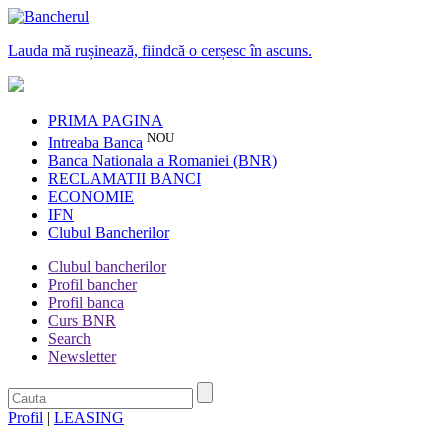
Lauda mă rușinează, fiindcă o cerșesc în ascuns.
PRIMA PAGINA
NOU
Intreaba Banca
Banca Nationala a Romaniei (BNR)
RECLAMATII BANCI
ECONOMIE
IFN
Clubul Bancherilor
Clubul bancherilor
Profil bancher
Profil banca
Curs BNR
Search
Newsletter
Profil
|
LEASING