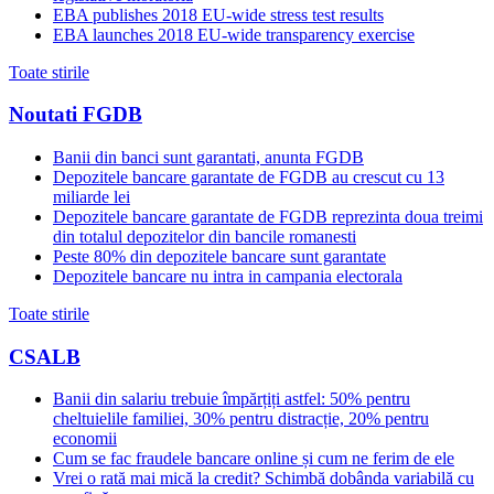
EBA publishes 2018 EU-wide stress test results
EBA launches 2018 EU-wide transparency exercise
Toate stirile
Noutati FGDB
Banii din banci sunt garantati, anunta FGDB
Depozitele bancare garantate de FGDB au crescut cu 13
miliarde lei
Depozitele bancare garantate de FGDB reprezinta doua treimi
din totalul depozitelor din bancile romanesti
Peste 80% din depozitele bancare sunt garantate
Depozitele bancare nu intra in campania electorala
Toate stirile
CSALB
Banii din salariu trebuie împărțiți astfel: 50% pentru
cheltuielile familiei, 30% pentru distracție, 20% pentru
economii
Cum se fac fraudele bancare online și cum ne ferim de ele
Vrei o rată mai mică la credit? Schimbă dobânda variabilă cu