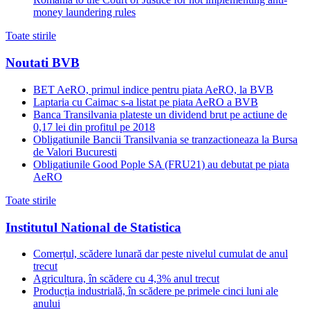
money laundering rules
Toate stirile
Noutati BVB
BET AeRO, primul indice pentru piata AeRO, la BVB
Laptaria cu Caimac s-a listat pe piata AeRO a BVB
Banca Transilvania plateste un dividend brut pe actiune de
0,17 lei din profitul pe 2018
Obligatiunile Bancii Transilvania se tranzactioneaza la Bursa
de Valori Bucuresti
Obligatiunile Good Pople SA (FRU21) au debutat pe piata
AeRO
Toate stirile
Institutul National de Statistica
Comerțul, scădere lunară dar peste nivelul cumulat de anul
trecut
Agricultura, în scădere cu 4,3% anul trecut
Producția industrială, în scădere pe primele cinci luni ale
anului