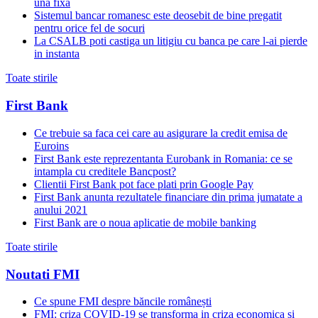
una fixă
Sistemul bancar romanesc este deosebit de bine pregatit
pentru orice fel de socuri
La CSALB poti castiga un litigiu cu banca pe care l-ai pierde
in instanta
Toate stirile
First Bank
Ce trebuie sa faca cei care au asigurare la credit emisa de
Euroins
First Bank este reprezentanta Eurobank in Romania: ce se
intampla cu creditele Bancpost?
Clientii First Bank pot face plati prin Google Pay
First Bank anunta rezultatele financiare din prima jumatate a
anului 2021
First Bank are o noua aplicatie de mobile banking
Toate stirile
Noutati FMI
Ce spune FMI despre băncile românești
FMI: criza COVID-19 se transforma in criza economica si