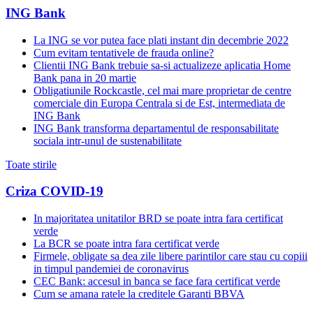
ING Bank
La ING se vor putea face plati instant din decembrie 2022
Cum evitam tentativele de frauda online?
Clientii ING Bank trebuie sa-si actualizeze aplicatia Home
Bank pana in 20 martie
Obligatiunile Rockcastle, cel mai mare proprietar de centre
comerciale din Europa Centrala si de Est, intermediata de
ING Bank
ING Bank transforma departamentul de responsabilitate
sociala intr-unul de sustenabilitate
Toate stirile
Criza COVID-19
In majoritatea unitatilor BRD se poate intra fara certificat
verde
La BCR se poate intra fara certificat verde
Firmele, obligate sa dea zile libere parintilor care stau cu copiii
in timpul pandemiei de coronavirus
CEC Bank: accesul in banca se face fara certificat verde
Cum se amana ratele la creditele Garanti BBVA