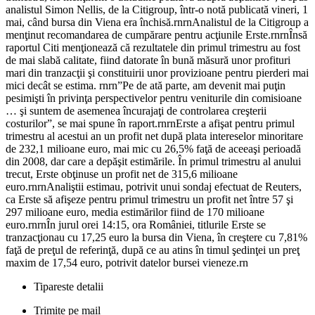
analistul Simon Nellis, de la Citigroup, într-o notă publicată vineri, 1
mai, când bursa din Viena era închisă.rnrnAnalistul de la Citigroup a
menţinut recomandarea de cumpărare pentru acţiunile Erste.rnrnÎnsă
raportul Citi menţionează că rezultatele din primul trimestru au fost
de mai slabă calitate, fiind datorate în bună măsură unor profituri
mari din tranzacţii şi constituirii unor provizioane pentru pierderi mai
mici decât se estima. rnrn”Pe de ată parte, am devenit mai puţin
pesimişti în privinţa perspectivelor pentru veniturile din comisioane
… şi suntem de asemenea încurajaţi de controlarea creşterii
costurilor”, se mai spune în raport.rnrnErste a afişat pentru primul
trimestru al acestui an un profit net după plata intereselor minoritare
de 232,1 milioane euro, mai mic cu 26,5% faţă de aceeaşi perioadă
din 2008, dar care a depăşit estimările. În primul trimestru al anului
trecut, Erste obţinuse un profit net de 315,6 milioane
euro.rnrnAnaliştii estimau, potrivit unui sondaj efectuat de Reuters,
ca Erste să afişeze pentru primul trimestru un profit net între 57 şi
297 milioane euro, media estimărilor fiind de 170 milioane
euro.rnrnÎn jurul orei 14:15, ora României, titlurile Erste se
tranzacţionau cu 17,25 euro la bursa din Viena, în creştere cu 7,81%
faţă de preţul de referinţă, după ce au atins în timul şedinţei un preţ
maxim de 17,54 euro, potrivit datelor bursei vieneze.rn
Tipareste detalii
Trimite pe mail