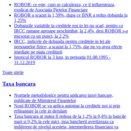
ROBOR: ce este, cum se calculeaza, ce il influenteaza,
explicat de Asociatia Pietelor Financiare
ROBOR a scazut la 1,59%, dupa ce BNR a redus dobanda la
1,25%
Dobanzile variabile la creditele noi in lei nu scad, pentru ca
IRCC ramane aproape neschimbat, la 2,4%, desi ROBOR s-a
micsorat cu un punct, la 2,2%
IRCC, indicele de dobanda pentru creditele in lei ale
persoanelor fizice, a scazut la 1,75%, dar nu va avea efecte
imediate pe piata creditarii
Istoricul ROBOR la 3 luni, in perioada 01.08.1995 -
31.12.2019
Toate stirile
Taxa bancara
Normele metodologice pentru aplicarea taxei bancare,
publicate de Ministerul Finantelor
Noul ROBOR se va aplica automat la creditele noi si prin
refinantare la cele in derulare
Taxa bancara ar putea fi redusa de la 1,2% la 0,4% la bancile
mari si 0,2% la cele mici, insa bancherii avertizeaza ca
indiferent de nivelul acesteia, intermedierea financiara va