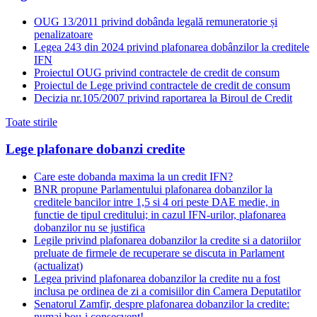
OUG 13/2011 privind dobânda legală remuneratorie și
penalizatoare
Legea 243 din 2024 privind plafonarea dobânzilor la creditele
IFN
Proiectul OUG privind contractele de credit de consum
Proiectul de Lege privind contractele de credit de consum
Decizia nr.105/2007 privind raportarea la Biroul de Credit
Toate stirile
Lege plafonare dobanzi credite
Care este dobanda maxima la un credit IFN?
BNR propune Parlamentului plafonarea dobanzilor la
creditele bancilor intre 1,5 si 4 ori peste DAE medie, in
functie de tipul creditului; in cazul IFN-urilor, plafonarea
dobanzilor nu se justifica
Legile privind plafonarea dobanzilor la credite si a datoriilor
preluate de firmele de recuperare se discuta in Parlament
(actualizat)
Legea privind plafonarea dobanzilor la credite nu a fost
inclusa pe ordinea de zi a comisiilor din Camera Deputatilor
Senatorul Zamfir, despre plafonarea dobanzilor la credite:
numai bou-i consecvent!