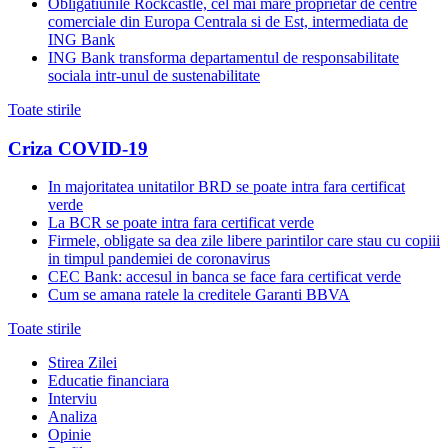
Obligatiunile Rockcastle, cel mai mare proprietar de centre
comerciale din Europa Centrala si de Est, intermediata de
ING Bank
ING Bank transforma departamentul de responsabilitate
sociala intr-unul de sustenabilitate
Toate stirile
Criza COVID-19
In majoritatea unitatilor BRD se poate intra fara certificat
verde
La BCR se poate intra fara certificat verde
Firmele, obligate sa dea zile libere parintilor care stau cu copiii
in timpul pandemiei de coronavirus
CEC Bank: accesul in banca se face fara certificat verde
Cum se amana ratele la creditele Garanti BBVA
Toate stirile
Stirea Zilei
Educatie financiara
Interviu
Analiza
Opinie