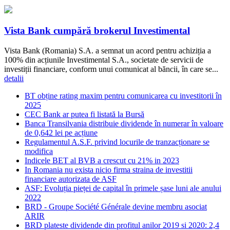
Vista Bank cumpără brokerul Investimental
Vista Bank (Romania) S.A. a semnat un acord pentru achiziția a
100% din acțiunile Investimental S.A., societate de servicii de
investiții financiare, conform unui comunicat al băncii, în care se...
detalii
BT obține rating maxim pentru comunicarea cu investitorii în
2025
CEC Bank ar putea fi listată la Bursă
Banca Transilvania distribuie dividende în numerar în valoare
de 0,642 lei pe acțiune
Regulamentul A.S.F. privind locurile de tranzacționare se
modifica
Indicele BET al BVB a crescut cu 21% in 2023
In Romania nu exista nicio firma straina de investitii
financiare autorizata de ASF
ASF: Evoluția pieței de capital în primele șase luni ale anului
2022
BRD - Groupe Société Générale devine membru asociat
ARIR
BRD plateste dividende din profitul anilor 2019 si 2020: 2,4