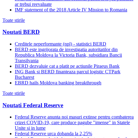
ar trebui reevaluate
IMF statement of the 2018 Article IV Mission to Romania
Toate stirile
Noutati BERD
Creditele neperformante (npl) - statistici BERD
BERD este ingrijorata de investigatia autoritatilor din
Republica Moldova la Victoria Bank, subsidiara Bancii
Transilvania
BERD dezvaluie cat a platit pe actiunile Piraeus Bank
ING Bank si BERD finanteaza parcul logistic CTPark
Bucharest
EBRD hails Moldova banking breakthrough
Toate stirile
Noutati Federal Reserve
Federal Reserve anunta noi masuri extinse pentru combaterea
crizei COVID-19, care produce pagube "imense" in Statele
Unite si in lume
Federal Reserve urca dobanda la 2,25%