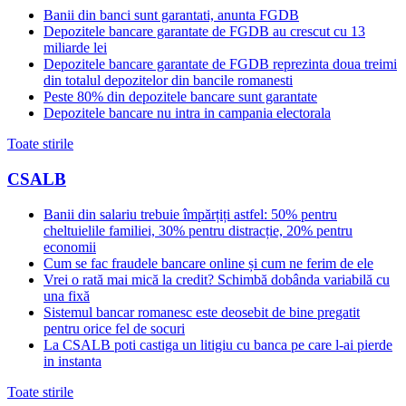
Banii din banci sunt garantati, anunta FGDB
Depozitele bancare garantate de FGDB au crescut cu 13
miliarde lei
Depozitele bancare garantate de FGDB reprezinta doua treimi
din totalul depozitelor din bancile romanesti
Peste 80% din depozitele bancare sunt garantate
Depozitele bancare nu intra in campania electorala
Toate stirile
CSALB
Banii din salariu trebuie împărțiți astfel: 50% pentru
cheltuielile familiei, 30% pentru distracție, 20% pentru
economii
Cum se fac fraudele bancare online și cum ne ferim de ele
Vrei o rată mai mică la credit? Schimbă dobânda variabilă cu
una fixă
Sistemul bancar romanesc este deosebit de bine pregatit
pentru orice fel de socuri
La CSALB poti castiga un litigiu cu banca pe care l-ai pierde
in instanta
Toate stirile