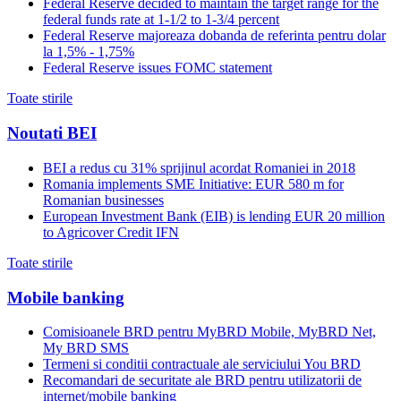
Federal Reserve decided to maintain the target range for the
federal funds rate at 1-1/2 to 1-3/4 percent
Federal Reserve majoreaza dobanda de referinta pentru dolar
la 1,5% - 1,75%
Federal Reserve issues FOMC statement
Toate stirile
Noutati BEI
BEI a redus cu 31% sprijinul acordat Romaniei in 2018
Romania implements SME Initiative: EUR 580 m for
Romanian businesses
European Investment Bank (EIB) is lending EUR 20 million
to Agricover Credit IFN
Toate stirile
Mobile banking
Comisioanele BRD pentru MyBRD Mobile, MyBRD Net,
My BRD SMS
Termeni si conditii contractuale ale serviciului You BRD
Recomandari de securitate ale BRD pentru utilizatorii de
internet/mobile banking