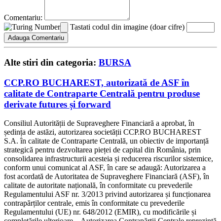
Comentariu:
Tastati codul din imagine (doar cifre)
Alte stiri din categoria:
BURSA
CCP.RO BUCHAREST, autorizată de ASF în
calitate de Contraparte Centrală pentru produse
derivate futures și forward
Consiliul Autorității de Supraveghere Financiară a aprobat, în
ședința de astăzi, autorizarea societății CCP.RO BUCHAREST
S.A. în calitate de Contraparte Centrală, un obiectiv de importanță
strategică pentru dezvoltarea pieței de capital din România, prin
consolidarea infrastructurii acesteia și reducerea riscurilor sistemice,
conform unui comunicat al ASF, în care se adaugă: Autorizarea a
fost acordată de Autoritatea de Supraveghere Financiară (ASF), în
calitate de autoritate națională, în conformitate cu prevederile
Regulamentului ASF nr. 3/2013 privind autorizarea și funcționarea
contrapărților centrale, emis în conformitate cu prevederile
Regulamentului (UE) nr. 648/2012 (EMIR), cu modificările și
completările ulterioare. „Autorizarea Contrapărții Centrale reprezintă