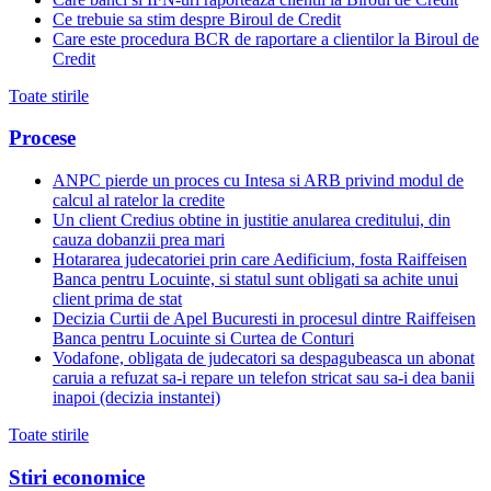
Ce trebuie sa stim despre Biroul de Credit
Care este procedura BCR de raportare a clientilor la Biroul de
Credit
Toate stirile
Procese
ANPC pierde un proces cu Intesa si ARB privind modul de
calcul al ratelor la credite
Un client Credius obtine in justitie anularea creditului, din
cauza dobanzii prea mari
Hotararea judecatoriei prin care Aedificium, fosta Raiffeisen
Banca pentru Locuinte, si statul sunt obligati sa achite unui
client prima de stat
Decizia Curtii de Apel Bucuresti in procesul dintre Raiffeisen
Banca pentru Locuinte si Curtea de Conturi
Vodafone, obligata de judecatori sa despagubeasca un abonat
caruia a refuzat sa-i repare un telefon stricat sau sa-i dea banii
inapoi (decizia instantei)
Toate stirile
Stiri economice