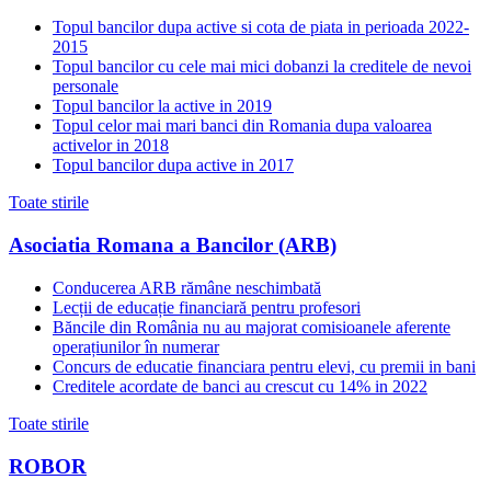
Topul bancilor dupa active si cota de piata in perioada 2022-
2015
Topul bancilor cu cele mai mici dobanzi la creditele de nevoi
personale
Topul bancilor la active in 2019
Topul celor mai mari banci din Romania dupa valoarea
activelor in 2018
Topul bancilor dupa active in 2017
Toate stirile
Asociatia Romana a Bancilor (ARB)
Conducerea ARB rămâne neschimbată
Lecții de educație financiară pentru profesori
Băncile din România nu au majorat comisioanele aferente
operațiunilor în numerar
Concurs de educatie financiara pentru elevi, cu premii in bani
Creditele acordate de banci au crescut cu 14% in 2022
Toate stirile
ROBOR