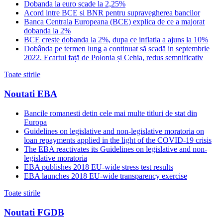
Dobanda la euro scade la 2,25%
Acord intre BCE si BNR pentru supravegherea bancilor
Banca Centrala Europeana (BCE) explica de ce a majorat
dobanda la 2%
BCE creste dobanda la 2%, dupa ce inflatia a ajuns la 10%
Dobânda pe termen lung a continuat să scadă in septembrie
2022. Ecartul față de Polonia și Cehia, redus semnificativ
Toate stirile
Noutati EBA
Bancile romanesti detin cele mai multe titluri de stat din
Europa
Guidelines on legislative and non-legislative moratoria on
loan repayments applied in the light of the COVID-19 crisis
The EBA reactivates its Guidelines on legislative and non-
legislative moratoria
EBA publishes 2018 EU-wide stress test results
EBA launches 2018 EU-wide transparency exercise
Toate stirile
Noutati FGDB