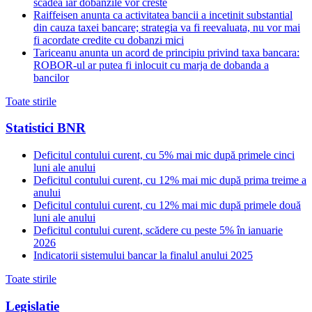
scadea iar dobanzile vor creste
Raiffeisen anunta ca activitatea bancii a incetinit substantial
din cauza taxei bancare; strategia va fi reevaluata, nu vor mai
fi acordate credite cu dobanzi mici
Tariceanu anunta un acord de principiu privind taxa bancara:
ROBOR-ul ar putea fi inlocuit cu marja de dobanda a
bancilor
Toate stirile
Statistici BNR
Deficitul contului curent, cu 5% mai mic după primele cinci
luni ale anului
Deficitul contului curent, cu 12% mai mic după prima treime a
anului
Deficitul contului curent, cu 12% mai mic după primele două
luni ale anului
Deficitul contului curent, scădere cu peste 5% în ianuarie
2026
Indicatorii sistemului bancar la finalul anului 2025
Toate stirile
Legislatie