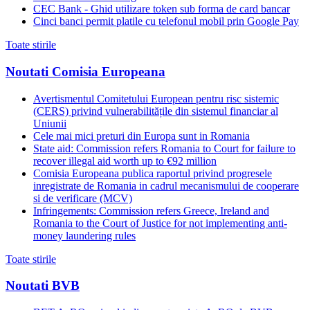
CEC Bank - Ghid utilizare token sub forma de card bancar
Cinci banci permit platile cu telefonul mobil prin Google Pay
Toate stirile
Noutati Comisia Europeana
Avertismentul Comitetului European pentru risc sistemic
(CERS) privind vulnerabilitățile din sistemul financiar al
Uniunii
Cele mai mici preturi din Europa sunt in Romania
State aid: Commission refers Romania to Court for failure to
recover illegal aid worth up to €92 million
Comisia Europeana publica raportul privind progresele
inregistrate de Romania in cadrul mecanismului de cooperare
si de verificare (MCV)
Infringements: Commission refers Greece, Ireland and
Romania to the Court of Justice for not implementing anti-
money laundering rules
Toate stirile
Noutati BVB