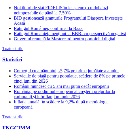
Noi titluri de stat FIDELIS în lei și euro, cu dobânzi
neimpozabile de pânã la 7,50%
BID gestionează granturile Programului Diaspora Investește
Acasă
Ratingul României, confirmat la Baa3
Ratingul României, menținut la BBB- cu perspectivă negativă
Guvernul renunță la Mastercard pentru portofelul digital
Toate stirile
Statistici
Comerțul cu amănuntul, -5,7% pe prima jumătate a anului
Serviciile de piață pentru populație, scădere de 8% pe primele
cinci luni din 2026
Românii muncesc cu 5 ani mai puțin decât europenii
România, pe podiumul european al creșterii prețurilor la
carburanți și lubrifianți în iunie 2026
Inflația anuală, în scădere la 9,2% după metodologia
europeană
Toate stirile
FNGCIMM