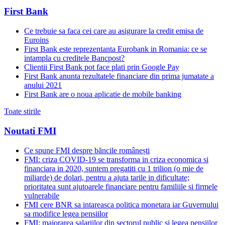
First Bank
Ce trebuie sa faca cei care au asigurare la credit emisa de
Euroins
First Bank este reprezentanta Eurobank in Romania: ce se
intampla cu creditele Bancpost?
Clientii First Bank pot face plati prin Google Pay
First Bank anunta rezultatele financiare din prima jumatate a
anului 2021
First Bank are o noua aplicatie de mobile banking
Toate stirile
Noutati FMI
Ce spune FMI despre băncile românești
FMI: criza COVID-19 se transforma in criza economica si
financiara in 2020, suntem pregatiti cu 1 trilion (o mie de
miliarde) de dolari, pentru a ajuta tarile in dificultate;
prioritatea sunt ajutoarele financiare pentru familiile si firmele
vulnerabile
FMI cere BNR sa intareasca politica monetara iar Guvernului
sa modifice legea pensiilor
FMI: majorarea salariilor din sectorul public si legea pensiilor