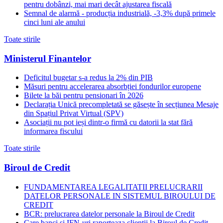
pentru dobânzi, mai mari decât ajustarea fiscală
Semnal de alarmă - producția industrială, -3,3% după primele
cinci luni ale anului
Toate stirile
Ministerul Finantelor
Deficitul bugetar s-a redus la 2% din PIB
Măsuri pentru accelerarea absorbției fondurilor europene
Bilete la băi pentru pensionari în 2026
Declarația Unică precompletată se găsește în secțiunea Mesaje
din Spațiul Privat Virtual (SPV)
Asociații nu pot ieși dintr-o firmă cu datorii la stat fără
informarea fiscului
Toate stirile
Biroul de Credit
FUNDAMENTAREA LEGALITATII PRELUCRARII
DATELOR PERSONALE IN SISTEMUL BIROULUI DE
CREDIT
BCR: prelucrarea datelor personale la Biroul de Credit
Care banci si IFN-uri raporteaza clientii la Biroul de Credit