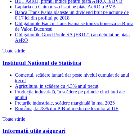
BET AeRO, primul indice pentru piata AeRO, la BVB
Laptaria cu Caimac s-a listat pe piata AeRO a BVB
Banca Transilvania plateste un dividend brut pe actiune de
0,17 lei din profitul pe 2018
Obligatiunile Bancii Transilvania se tranzactioneaza la Bursa
de Valori Bucuresti
Obligatiunile Good Pople SA (FRU21) au debutat pe piata
AeRO
Toate stirile
Institutul National de Statistica
Comerțul, scădere lunară dar peste nivelul cumulat de anul
trecut
Agricultura, în scădere cu 4,3% anul trecut
Producția industrială, în scădere pe primele cinci luni ale
anului
Prețurile industriale, scădere marginală în mai 2025
România, la 78% din PIB-ul mediu pe locuitor al UE
Toate stirile
Informatii utile asigurari