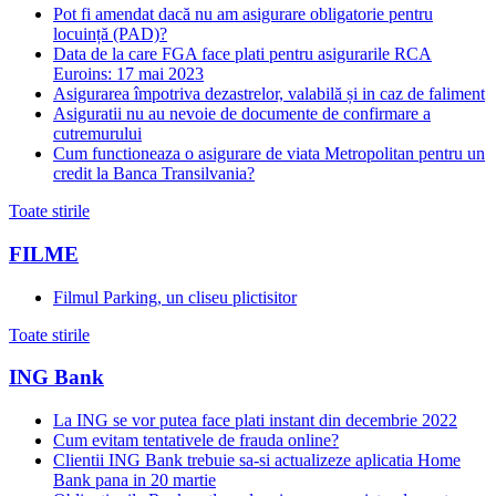
Pot fi amendat dacă nu am asigurare obligatorie pentru
locuință (PAD)?
Data de la care FGA face plati pentru asigurarile RCA
Euroins: 17 mai 2023
Asigurarea împotriva dezastrelor, valabilă și in caz de faliment
Asiguratii nu au nevoie de documente de confirmare a
cutremurului
Cum functioneaza o asigurare de viata Metropolitan pentru un
credit la Banca Transilvania?
Toate stirile
FILME
Filmul Parking, un cliseu plictisitor
Toate stirile
ING Bank
La ING se vor putea face plati instant din decembrie 2022
Cum evitam tentativele de frauda online?
Clientii ING Bank trebuie sa-si actualizeze aplicatia Home
Bank pana in 20 martie