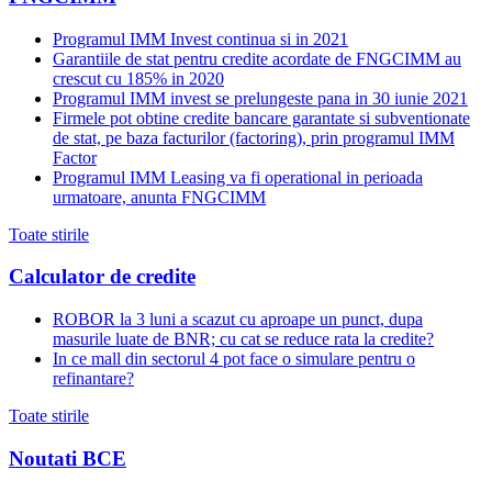
Programul IMM Invest continua si in 2021
Garantiile de stat pentru credite acordate de FNGCIMM au
crescut cu 185% in 2020
Programul IMM invest se prelungeste pana in 30 iunie 2021
Firmele pot obtine credite bancare garantate si subventionate
de stat, pe baza facturilor (factoring), prin programul IMM
Factor
Programul IMM Leasing va fi operational in perioada
urmatoare, anunta FNGCIMM
Toate stirile
Calculator de credite
ROBOR la 3 luni a scazut cu aproape un punct, dupa
masurile luate de BNR; cu cat se reduce rata la credite?
In ce mall din sectorul 4 pot face o simulare pentru o
refinantare?
Toate stirile
Noutati BCE