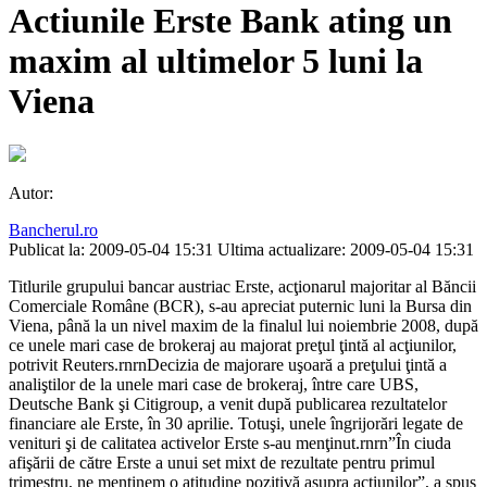
Actiunile Erste Bank ating un
maxim al ultimelor 5 luni la
Viena
Autor:
Bancherul.ro
Publicat la: 2009-05-04 15:31
Ultima actualizare: 2009-05-04 15:31
Titlurile grupului bancar austriac Erste, acţionarul majoritar al Băncii
Comerciale Române (BCR), s-au apreciat puternic luni la Bursa din
Viena, până la un nivel maxim de la finalul lui noiembrie 2008, după
ce unele mari case de brokeraj au majorat preţul ţintă al acţiunilor,
potrivit Reuters.rnrnDecizia de majorare uşoară a preţului ţintă a
analiştilor de la unele mari case de brokeraj, între care UBS,
Deutsche Bank şi Citigroup, a venit după publicarea rezultatelor
financiare ale Erste, în 30 aprilie. Totuşi, unele îngrijorări legate de
venituri şi de calitatea activelor Erste s-au menţinut.rnrn”În ciuda
afişării de către Erste a unui set mixt de rezultate pentru primul
trimestru, ne menţinem o atitudine pozitivă asupra acţiunilor”, a spus