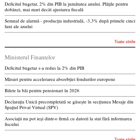
Deficitul bugetar, 2% din PIB la jumătatea anului. Plățile pentru
dobânzi, mai mari decât ajustarea fiscală
Semnal de alarmă - producția industrială, -3,3% după primele cinci
luni ale anului
Toate stirile
Ministerul Finantelor
Deficitul bugetar s-a redus la 2% din PIB
Măsuri pentru accelerarea absorbției fondurilor europene
Bilete la băi pentru pensionari în 2026
Declarația Unică precompletată se găsește în secțiunea Mesaje din
Spațiul Privat Virtual (SPV)
Asociații nu pot ieși dintr-o firmă cu datorii la stat fără informarea
fiscului
Toate stirile