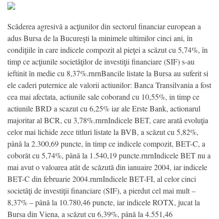
Scăderea agresivă a acţiunilor din sectorul financiar european a
adus Bursa de la Bucureşti la minimele ultimilor cinci ani, în
condiţiile în care indicele compozit al pieţei a scăzut cu 5,74%, în
timp ce acţiunile societăţilor de investiţii financiare (SIF) s-au
ieftinit în medie cu 8,37%.rnrnBancile listate la Bursa au suferit si
ele caderi puternice ale valorii actiunilor: Banca Transilvania a fost
cea mai afectata, actiunile sale coborand cu 10,55%, in timp ce
actiunile BRD a scazut cu 6,25% iar ale Erste Bank, actionarul
majoritar al BCR, cu 3,78%.rnrnIndicele BET, care arată evoluţia
celor mai lichide zece titluri listate la BVB, a scăzut cu 5,82%,
până la 2.300,69 puncte, în timp ce indicele compozit, BET-C, a
coborât cu 5,74%, până la 1.540,19 puncte.rnrnIndicele BET nu a
mai avut o valoarea atât de scăzută din ianuaire 2004, iar indicele
BET-C din februarie 2004.rnrnIndicele BET-FI, al celor cinci
societăţi de investiţii financiare (SIF), a pierdut cel mai mult –
8,37% – până la 10.780,46 puncte, iar indicele ROTX, jucat la
Bursa din Viena, a scăzut cu 6,39%, până la 4.551,46