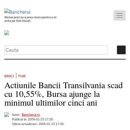
Niciun preț nu e prea mare pentru a te
avea pe tine însuți.
|
BANCI
Profil
Actiunile Bancii Transilvania scad
cu 10,55%, Bursa ajunge la
minimul ultimilor cinci ani
Autor:
Bancherul.ro
Publicat la: 2009-01-23 17:26
Ultima actualizare: 2009-01-23 17:26