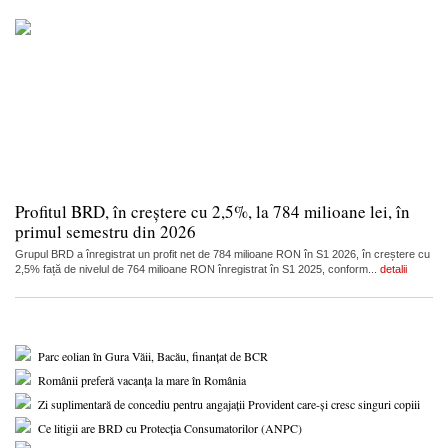
Profitul BRD, în creștere cu 2,5%, la 784 milioane lei, în
primul semestru din 2026
Grupul BRD a înregistrat un profit net de 784 milioane RON în S1 2026, în creștere cu
2,5% față de nivelul de 764 milioane RON înregistrat în S1 2025, conform...
detalii
Parc eolian în Gura Văii, Bacău, finanțat de BCR
Românii preferă vacanța la mare în România
Zi suplimentară de concediu pentru angajații Provident care-și cresc singuri copiii
Ce litigii are BRD cu Protecția Consumatorilor (ANPC)