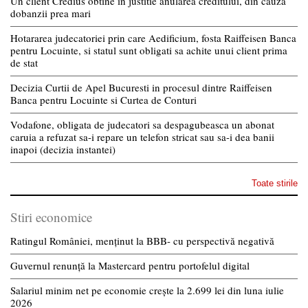
Un client Credius obtine in justitie anularea creditului, din cauza
dobanzii prea mari
Hotararea judecatoriei prin care Aedificium, fosta Raiffeisen Banca
pentru Locuinte, si statul sunt obligati sa achite unui client prima
de stat
Decizia Curtii de Apel Bucuresti in procesul dintre Raiffeisen
Banca pentru Locuinte si Curtea de Conturi
Vodafone, obligata de judecatori sa despagubeasca un abonat
caruia a refuzat sa-i repare un telefon stricat sau sa-i dea banii
inapoi (decizia instantei)
Toate stirile
Stiri economice
Ratingul României, menținut la BBB- cu perspectivă negativă
Guvernul renunță la Mastercard pentru portofelul digital
Salariul minim net pe economie crește la 2.699 lei din luna iulie
2026