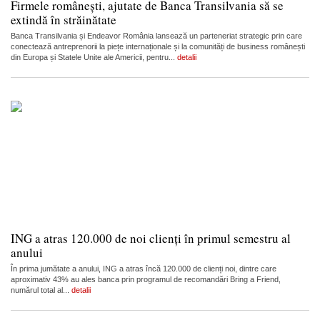
Firmele românești, ajutate de Banca Transilvania să se
extindă în străinătate
Banca Transilvania și Endeavor România lansează un parteneriat strategic prin care
conectează antreprenorii la piețe internaționale și la comunități de business românești
din Europa și Statele Unite ale Americii, pentru...
detalii
ING a atras 120.000 de noi clienți în primul semestru al
anului
În prima jumătate a anului, ING a atras încă 120.000 de clienți noi, dintre care
aproximativ 43% au ales banca prin programul de recomandări Bring a Friend,
numărul total al...
detalii