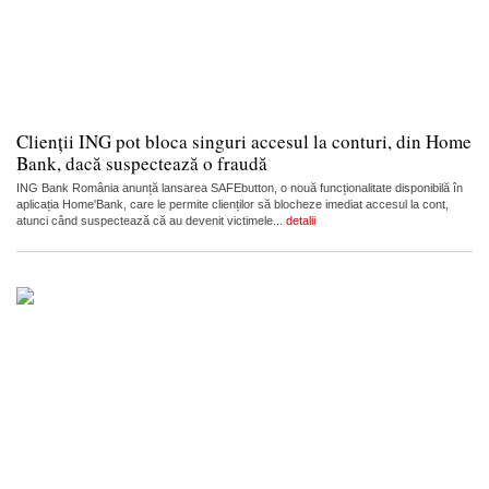
Clienții ING pot bloca singuri accesul la conturi, din Home
Bank, dacă suspectează o fraudă
ING Bank România anunță lansarea SAFEbutton, o nouă funcționalitate disponibilă în
aplicația Home'Bank, care le permite clienților să blocheze imediat accesul la cont,
atunci când suspectează că au devenit victimele...
detalii