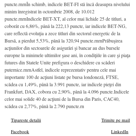
puncte.rnrnÎn schimb, indicele BET-FI stă încă deasupra nivelului
minim înregistrat în octombrie 2008, de 10.012
puncte.rnrnIndicele BET-XT, al celor mai lichide 25 de titluri, a
coborât cu 6,86%, până la 222,13 puncte, iar indicele BET-NG,
care reflectă evoluţia a zece titluri din sectorul energetic de la
Bursă, a pierdut 5,53%, până la 320,94 puncte.rnrnPrăbuşirea
acţiunilor din sectoarele de asigurări şi bancar au dus bursele
europne la minimele ultimilor şase ani, în condiţiile în care şi piaţa
futures din Statele Unite prefigura o deschidere cu scăderi
puternice.rnrnAstfel, indicele reprezentativ pentru cele mai
importante 100 de acţiuni listate pe bursa londoneză, FTSE,
scădea cu 1,49%, până la 3.991 puncte, iar indicele pieţei din
Frankfurt, DAX, cobora cu 2,90%, până la 4.096 puncte.Indicele
celor mai solide 40 de acţiuni de la Bursa din Paris, CAC40,
scădea cu 2,77%, până la 2.790 puncte.rn
Tipareste detalii
Trimite pe mail
Facebook
LinkedIn