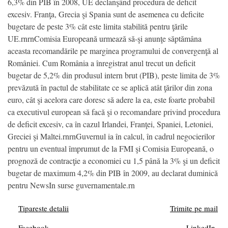
6,3% din PIB în 2008, UE declanşând procedura de deficit
excesiv. Franţa, Grecia şi Spania sunt de asemenea cu deficite
bugetare de peste 3% cât este limita stabilită pentru ţările
UE.rnrnComisia Europeană urmează să-şi anunţe săptămâna
aceasta recomandările pe marginea programului de convergenţă al
României. Cum România a înregistrat anul trecut un deficit
bugetar de 5,2% din produsul intern brut (PIB), peste limita de 3%
prevăzută în pactul de stabilitate ce se aplică atât ţărilor din zona
euro, cât şi acelora care doresc să adere la ea, este foarte probabil
ca executivul european să facă şi o recomandare privind procedura
de deficit excesiv, ca în cazul Irlandei, Franţei, Spaniei, Letoniei,
Greciei şi Maltei.rnrnGuvernul ia în calcul, în cadrul negocierilor
pentru un eventual împrumut de la FMI şi Comisia Europeană, o
prognoză de contracţie a economiei cu 1,5 până la 3% şi un deficit
bugetar de maximum 4,2% din PIB în 2009, au declarat duminică
pentru NewsIn surse guvernamentale.rn
Tipareste detalii
Trimite pe mail
Facebook
LinkedIn