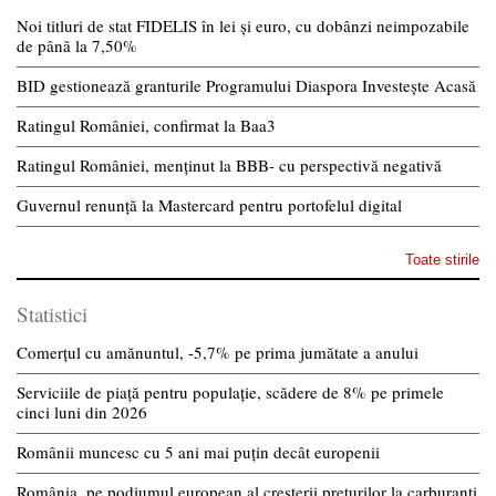
Noi titluri de stat FIDELIS în lei și euro, cu dobânzi neimpozabile
de pânã la 7,50%
BID gestionează granturile Programului Diaspora Investește Acasă
Ratingul României, confirmat la Baa3
Ratingul României, menținut la BBB- cu perspectivă negativă
Guvernul renunță la Mastercard pentru portofelul digital
Toate stirile
Statistici
Comerțul cu amănuntul, -5,7% pe prima jumătate a anului
Serviciile de piață pentru populație, scădere de 8% pe primele
cinci luni din 2026
Românii muncesc cu 5 ani mai puțin decât europenii
România, pe podiumul european al creșterii prețurilor la carburanți