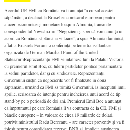
Acordul UE-FMI cu România va fi anunţat în cursul acestei
săptămâni, a declarat la Bruxelles comisarul european pentru
afaceri economice şi monetare Joaquin Almunia, transmite
corespondentul NewsIn.rnrn”Negociem şi sper că vom anunţa un
acord cu România săptămâna viitoare”, a spus Almunia duminică,
aflat la Brussels Forum, o conferinţă pe teme transatlantice
organizată de German Marshall Fund of the United
States.rnrnReprezentanţii FMI se întâlnesc luni la Palatul Victoria
cu premierul Emil Boc, cu liderii partidelor politice parlamentare
la sediul partidelor, dar şi cu sindicatele. Reprezentanţii
Guvernului susţin că negocierile vor fi finalizate în două
săptămâni, urmând ca FMI să trimită Guvernului, la începutul lunii
aprilie, scrisoarea de intenţie pentru încheierea unui acord de tip
stand-by pe o perioadă de doi ani. Premierul Emil Boc a anunţat
că împrumutul pe care România îl va contracta de la CE, FMI şi
băncile europene – în valoare de circa 19 miliarde de dolari,
potrivit ministrului Radu Berceanu – are caracter preventiv şi va fi
folosit pentru consolidarea rezervei BNR şi, implicit, susţinerea