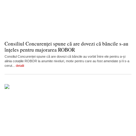
Consiliul Concurenței spune că are dovezi că băncile s-au
înțeles pentru majorarea ROBOR
Consiliul Concurenței spune că are dovezi că băncile au vorbit între ele pentru a-și
alinia cotațiile ROBOR la anumite niveluri, motiv pentru care au fost amendate și li s-a
cerut...
detalii