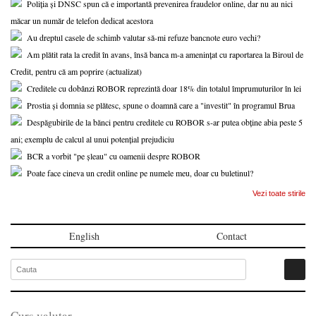
Poliția și DNSC spun că e importantă prevenirea fraudelor online, dar nu au nici
măcar un număr de telefon dedicat acestora
Au dreptul casele de schimb valutar să-mi refuze bancnote euro vechi?
Am plătit rata la credit în avans, însă banca m-a amenințat cu raportarea la Biroul de
Credit, pentru că am poprire (actualizat)
Creditele cu dobânzi ROBOR reprezintă doar 18% din totalul împrumuturilor în lei
Prostia și domnia se plătesc, spune o doamnă care a "investit" în programul Brua
Despăgubirile de la bănci pentru creditele cu ROBOR s-ar putea obține abia peste 5
ani; exemplu de calcul al unui potențial prejudiciu
BCR a vorbit "pe șleau" cu oamenii despre ROBOR
Poate face cineva un credit online pe numele meu, doar cu buletinul?
Vezi toate stirile
English
Contact
Curs valutar