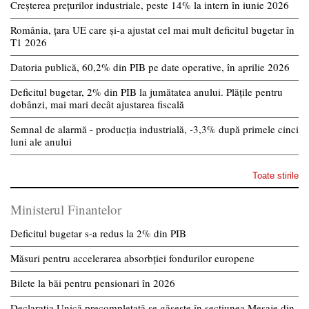
Creșterea prețurilor industriale, peste 14% la intern în iunie 2026
România, țara UE care și-a ajustat cel mai mult deficitul bugetar în
T1 2026
Datoria publică, 60,2% din PIB pe date operative, în aprilie 2026
Deficitul bugetar, 2% din PIB la jumătatea anului. Plățile pentru
dobânzi, mai mari decât ajustarea fiscală
Semnal de alarmă - producția industrială, -3,3% după primele cinci
luni ale anului
Toate stirile
Ministerul Finantelor
Deficitul bugetar s-a redus la 2% din PIB
Măsuri pentru accelerarea absorbției fondurilor europene
Bilete la băi pentru pensionari în 2026
Declarația Unică precompletată se găsește în secțiunea Mesaje din