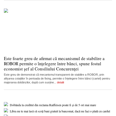
Este foarte greu de afirmat că mecanismul de stabilire a
ROBOR permite o înțelegere între bănci, spune fostul
economist șef al Consiliului Concurenței
Este greu de demonstrat că mecanismul transparent de stabilire a ROBOR, prin
afișarea cotațiilor în perioada de fixing, permite o înțelegere între bănci (cartel) pentru
majorarea dobânzilor, după cum susține...
detalii
Dobânda la creditul din reclama Raiffeisen poate fi și de 5 ori mai mare
Libra nu te mai lasă să scoți bani gratuit la bancomat, dacă nu faci o plată cu cardul