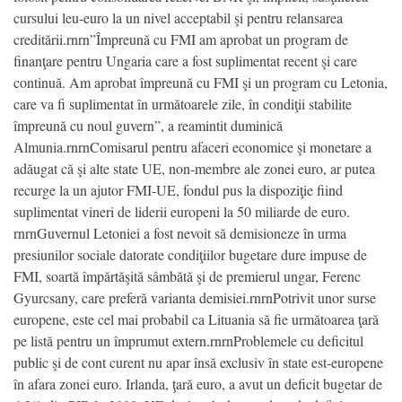
cursului leu-euro la un nivel acceptabil şi pentru relansarea
creditării.rnrn”Împreună cu FMI am aprobat un program de
finanţare pentru Ungaria care a fost suplimentat recent şi care
continuă. Am aprobat împreună cu FMI şi un program cu Letonia,
care va fi suplimentat în următoarele zile, în condiţii stabilite
împreună cu noul guvern”, a reamintit duminică
Almunia.rnrnComisarul pentru afaceri economice şi monetare a
adăugat că şi alte state UE, non-membre ale zonei euro, ar putea
recurge la un ajutor FMI-UE, fondul pus la dispoziţie fiind
suplimentat vineri de liderii europeni la 50 miliarde de euro.
rnrnGuvernul Letoniei a fost nevoit să demisioneze în urma
presiunilor sociale datorate condiţiilor bugetare dure impuse de
FMI, soartă împărtăşită sâmbătă şi de premierul ungar, Ferenc
Gyurcsany, care preferă varianta demisiei.rnrnPotrivit unor surse
europene, este cel mai probabil ca Lituania să fie următoarea ţară
pe listă pentru un împrumut extern.rnrnProblemele cu deficitul
public şi de cont curent nu apar însă exclusiv în state est-europene
în afara zonei euro. Irlanda, ţară euro, a avut un deficit bugetar de