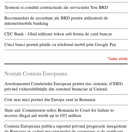
Termeni si conditii contractuale ale serviciului You BRD
Recomandari de securitate ale BRD pentru utilizatorii de
internet/mobile banking
CEC Bank - Ghid utilizare token sub forma de card bancar
Cinci banci permit platile cu telefonul mobil prin Google Pay
Toate stirile
Noutati Comisia Europeana
Avertismentul Comitetului European pentru risc sistemic (CERS)
privind vulnerabilitățile din sistemul financiar al Uniunii
Cele mai mici preturi din Europa sunt in Romania
State aid: Commission refers Romania to Court for failure to
recover illegal aid worth up to €92 million
Comisia Europeana publica raportul privind progresele inregistrate
de Romania in cadrul mecanismului de cooperare si de verificare